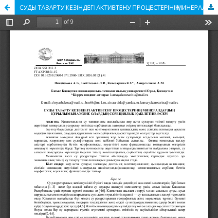
СУДЫ ТАЗАРТУ КЕЗІНДЕГІ АКТИВТЕНУ ПРОЦЕСТЕРІНІҢ МИНЕРАЛДАРДЫҢ ҚҰРЫЛЫМЫНА ЖӘНЕ ОЛАРДЫҢ СОРБЦИЯЛЫҚ ҚАБІЛЕТІНЕ ӘСЕРІ