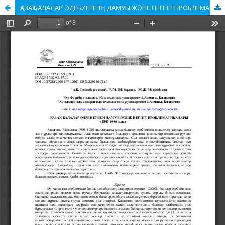
ҚАЗАҚ БАЛАЛАР ӘДЕБИЕТІНІҢ ДАМУЫ ЖӘНЕ НЕГІЗГІ ПРОБЛЕМАТИКАЛАРЫ (1960-1980 ж.ж.)