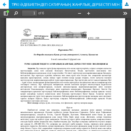
ТҮРКІ ӘДЕБИЕТІНДЕГІ САТИРАНЫҢ ЖАНРЛЫҚ ДЕРБЕСТІГІ МЕН ЭВОЛЮЦИЯСЫ