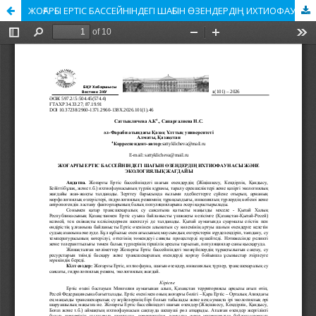
ЖОҒАРҒЫ ЕРТІС БАССЕЙНІНДЕГІ ШАҒЫН ӨЗЕНДЕРДІҢ ИХТИОФАУНАСЫ ЖӘНЕ ЭКОЛОГИЯЛЫҚ ЖАҒДАЙЫ