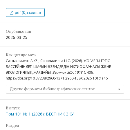
pdf (Қазақша)
Опубликован
2026-03-25
Как цитировать
Саттыкличева А.К*., Сапарғалиева Н.С. (2026). ЖОҒАРҒЫ ЕРТІС
БАССЕЙНІНДЕГІ ШАҒЫН ӨЗЕНДЕРДІҢ ИХТИОФАУНАСЫ ЖӘНЕ
ЭКОЛОГИЯЛЫҚ ЖАҒДАЙЫ.
Вестник ЗКУ
,
101
(1), 406.
https://doi.org/10.37238/2960-1371.2960-138X.2026.101(1).46
Другие форматы библиографических ссылок
Выпуск
Том 101 № 1 (2026): ВЕСТНИК ЗКУ
Раздел