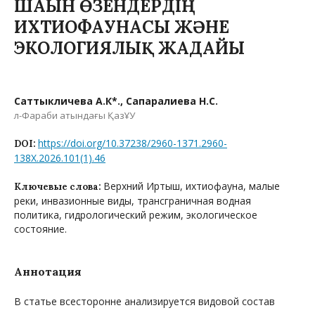
ШАҒЫН ӨЗЕНДЕРДІҢ
ИХТИОФАУНАСЫ ЖӘНЕ
ЭКОЛОГИЯЛЫҚ ЖАҒДАЙЫ
Саттыкличева А.К*., Сапарғалиева Н.С.
әл-Фараби атындағы ҚазҰУ
https://doi.org/10.37238/2960-1371.2960-
DOI:
138X.2026.101(1).46
Верхний Иртыш, ихтиофауна, малые
Ключевые слова:
реки, инвазионные виды, трансграничная водная
политика, гидрологический режим, экологическое
состояние.
Аннотация
В статье всесторонне анализируется видовой состав