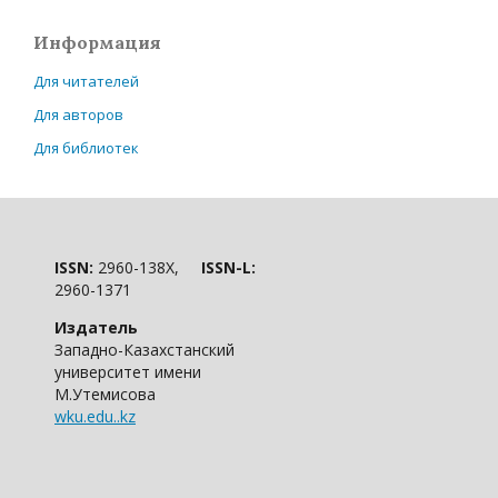
Информация
Для читателей
Для авторов
Для библиотек
ISSN:
2960-138X,
ISSN-L:
2960-1371
Издатель
Западно-Казахстанский
университет имени
М.Утемисова
wku.edu..kz