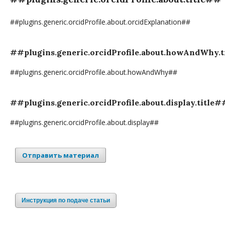
##plugins.generic.orcidProfile.about.orcidExplanation##
##plugins.generic.orcidProfile.about.howAndWhy.
##plugins.generic.orcidProfile.about.howAndWhy##
##plugins.generic.orcidProfile.about.display.title#
##plugins.generic.orcidProfile.about.display##
Отправить материал
Инструкция по подаче статьи