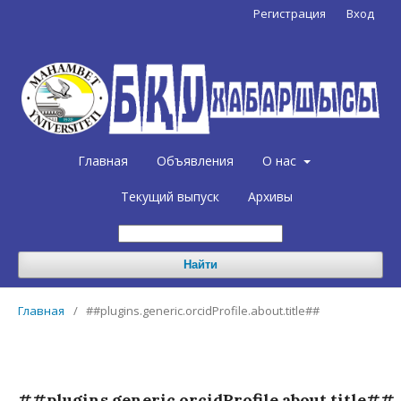
Регистрация
Вход
Главная
Объявления
О нас
Текущий выпуск
Архивы
Найти
Главная
/
##plugins.generic.orcidProfile.about.title##
##plugins.generic.orcidProfile.about.title##