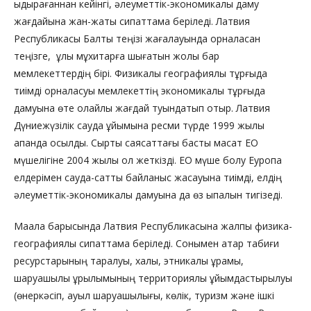
ыдырағаннан кейінгі, әлеуметтік-экономикалық даму
жағдайына жан-жақты сипаттама беріледі. Латвия
Республикасы Балтық теңізі жағалауында орналасқан
теңізге, ұлы мұхитарға шығатын жолы бар
мемлекеттердің бірі. Физикалық географиялық тұрғыда
тиімді орналасуы мемлекеттің экономикалық тұрғыда
дамуына өте қолайлы жағдай туындатып отыр. Латвия
Дүниежүзілік сауда ұйымына ресми түрде 1999 жылы
ақпанда қосылды. Сыртқы саясаттағы басты мақсат ЕО
мүшелігіне 2004 жылы қол жеткізді. ЕО мүше болу Еуропа
елдерімен сауда-саттық байланыс жасауына тиімді, елдің
әлеуметтік-экономикалық дамуына да өз ықпалын тигізеді.
Мақала барысында Латвия Республикасына жалпы физика-
географиялық сипаттама беріледі. Сонымен қатар табиғи
ресурстарының таралуы, халқы, этникалық құрамы,
шаруашылық құрылымының территориялық ұйымдастырылуы
(өнеркәсіп, ауыл шаруашылығы, көлік, туризм және ішкі