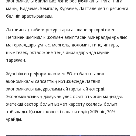
экономикалық байланыс) және республиканы Рига, Рига
маңы, Видземе, Земгале, Курземе, Латтале деп 6 регионға
бөлініп қарастырылады
.
Латвияның табиғи ресурстары аз және әртүрлі емес.
Негізінен шөгінділік жолмен қалыптасқан минералды құрылыс
материалдары құмтас, мергель, доломит, гипс, янтарь,
шымтезек, әктас және теңіз қайраңдарында мұнай
таралған.
Жүргізілген реформалар мен ЕО-ға бағытталған
экономикалық саясаттың нәтижесінде Латвия
экономикасының құрылымы айтарлықтай өзгерді.
Экономикасының дамуыан үлес қосып отырған маңызды,
жетекші сектор болып қызмет көрсету ссаласы болып
табылады. Қызмет көрсеті саласы елдің ЖІӨ-нің 70%
құрайды.