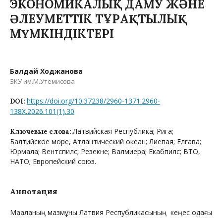
ЭКОНОМИКАЛЫҚ ДАМУ ЖӘНЕ
ӘЛЕУМЕТТІК ТҰРАҚТЫЛЫҚ
МҮМКІНДІКТЕРІ
Балдай Ходжанова
ЗКУ им.М.Утемисова
https://doi.org/10.37238/2960-1371.2960-
DOI:
138X.2026.101(1).30
Латвийская Республика; Рига;
Ключевые слова:
Балтийское море, Атлантический океан; Лиепая; Елгава;
Юрмала; Вентспилс; Резекне; Валмиера; Екабпилс; ВТО,
НАТО; Европейский союз.
Аннотация
Мақаланың мазмұны Латвия Республикасының кеңес одағы